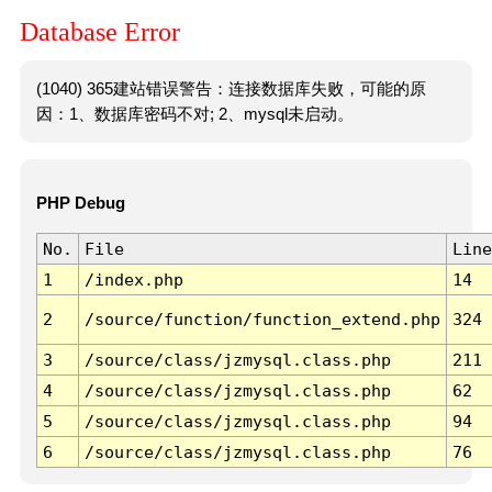
Database Error
(1040) 365建站错误警告：连接数据库失败，可能的原
因：1、数据库密码不对; 2、mysql未启动。
PHP Debug
No.
File
Line
1
/index.php
14
2
/source/function/function_extend.php
324
3
/source/class/jzmysql.class.php
211
4
/source/class/jzmysql.class.php
62
5
/source/class/jzmysql.class.php
94
6
/source/class/jzmysql.class.php
76