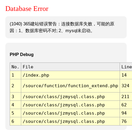
Database Error
(1040) 365建站错误警告：连接数据库失败，可能的原
因：1、数据库密码不对; 2、mysql未启动。
PHP Debug
No.
File
Line
1
/index.php
14
2
/source/function/function_extend.php
324
3
/source/class/jzmysql.class.php
211
4
/source/class/jzmysql.class.php
62
5
/source/class/jzmysql.class.php
94
6
/source/class/jzmysql.class.php
76