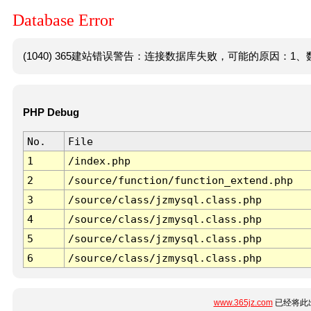
Database Error
(1040) 365建站错误警告：连接数据库失败，可能的原因：1、数
PHP Debug
No.
File
1
/index.php
2
/source/function/function_extend.php
3
/source/class/jzmysql.class.php
4
/source/class/jzmysql.class.php
5
/source/class/jzmysql.class.php
6
/source/class/jzmysql.class.php
www.365jz.com
已经将此