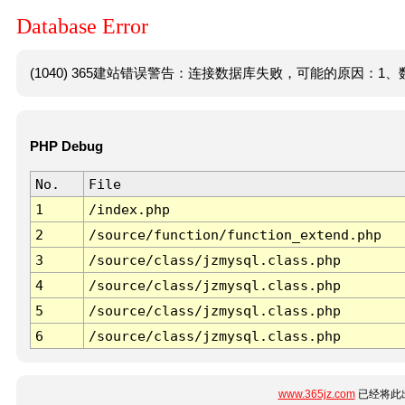
Database Error
(1040) 365建站错误警告：连接数据库失败，可能的原因：1、数
PHP Debug
No.
File
1
/index.php
2
/source/function/function_extend.php
3
/source/class/jzmysql.class.php
4
/source/class/jzmysql.class.php
5
/source/class/jzmysql.class.php
6
/source/class/jzmysql.class.php
www.365jz.com
已经将此