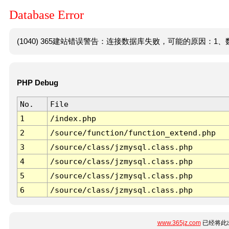
Database Error
(1040) 365建站错误警告：连接数据库失败，可能的原因：1、数
PHP Debug
No.
File
1
/index.php
2
/source/function/function_extend.php
3
/source/class/jzmysql.class.php
4
/source/class/jzmysql.class.php
5
/source/class/jzmysql.class.php
6
/source/class/jzmysql.class.php
www.365jz.com
已经将此