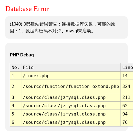
Database Error
(1040) 365建站错误警告：连接数据库失败，可能的原
因：1、数据库密码不对; 2、mysql未启动。
PHP Debug
No.
File
Line
1
/index.php
14
2
/source/function/function_extend.php
324
3
/source/class/jzmysql.class.php
211
4
/source/class/jzmysql.class.php
62
5
/source/class/jzmysql.class.php
94
6
/source/class/jzmysql.class.php
76