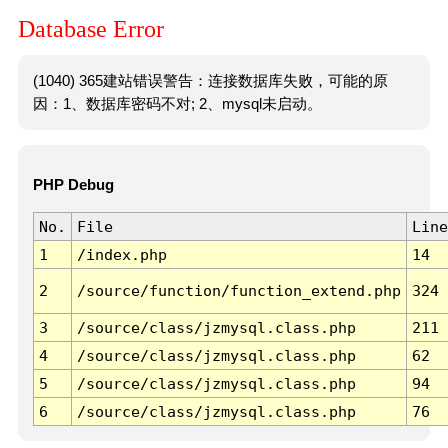
Database Error
(1040) 365建站错误警告：连接数据库失败，可能的原
因：1、数据库密码不对; 2、mysql未启动。
PHP Debug
No.
File
Line
1
/index.php
14
2
/source/function/function_extend.php
324
3
/source/class/jzmysql.class.php
211
4
/source/class/jzmysql.class.php
62
5
/source/class/jzmysql.class.php
94
6
/source/class/jzmysql.class.php
76