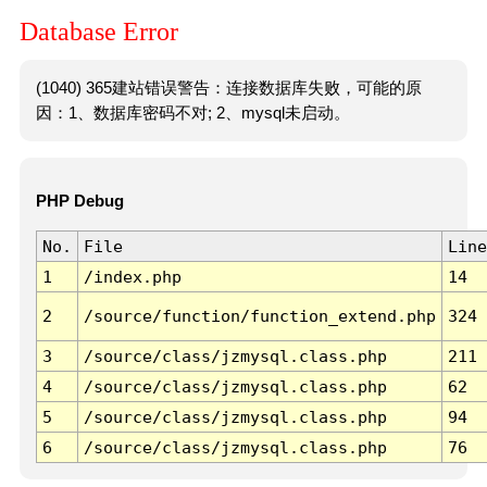
Database Error
(1040) 365建站错误警告：连接数据库失败，可能的原
因：1、数据库密码不对; 2、mysql未启动。
PHP Debug
No.
File
Line
1
/index.php
14
2
/source/function/function_extend.php
324
3
/source/class/jzmysql.class.php
211
4
/source/class/jzmysql.class.php
62
5
/source/class/jzmysql.class.php
94
6
/source/class/jzmysql.class.php
76