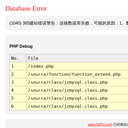
Database Error
(1040) 365建站错误警告：连接数据库失败，可能的原因：1、数
PHP Debug
No.
File
1
/index.php
2
/source/function/function_extend.php
3
/source/class/jzmysql.class.php
4
/source/class/jzmysql.class.php
5
/source/class/jzmysql.class.php
6
/source/class/jzmysql.class.php
www.365jz.com
已经将此