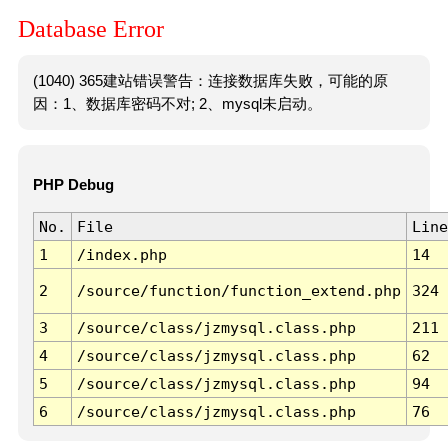
Database Error
(1040) 365建站错误警告：连接数据库失败，可能的原
因：1、数据库密码不对; 2、mysql未启动。
PHP Debug
No.
File
Line
1
/index.php
14
2
/source/function/function_extend.php
324
3
/source/class/jzmysql.class.php
211
4
/source/class/jzmysql.class.php
62
5
/source/class/jzmysql.class.php
94
6
/source/class/jzmysql.class.php
76