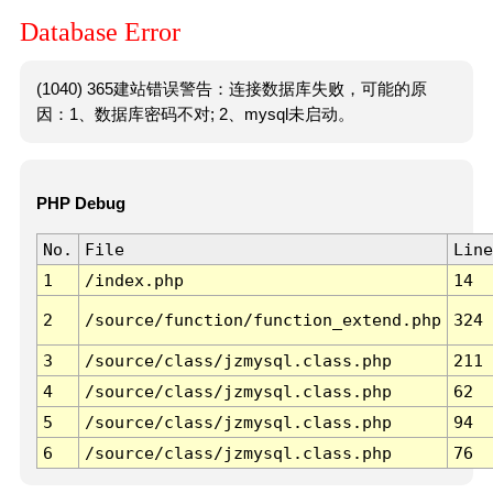
Database Error
(1040) 365建站错误警告：连接数据库失败，可能的原
因：1、数据库密码不对; 2、mysql未启动。
PHP Debug
No.
File
Line
1
/index.php
14
2
/source/function/function_extend.php
324
3
/source/class/jzmysql.class.php
211
4
/source/class/jzmysql.class.php
62
5
/source/class/jzmysql.class.php
94
6
/source/class/jzmysql.class.php
76