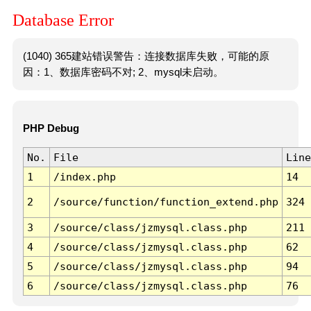
Database Error
(1040) 365建站错误警告：连接数据库失败，可能的原
因：1、数据库密码不对; 2、mysql未启动。
PHP Debug
No.
File
Line
1
/index.php
14
2
/source/function/function_extend.php
324
3
/source/class/jzmysql.class.php
211
4
/source/class/jzmysql.class.php
62
5
/source/class/jzmysql.class.php
94
6
/source/class/jzmysql.class.php
76