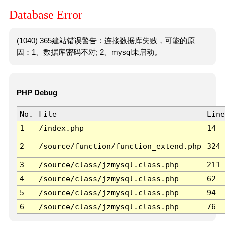
Database Error
(1040) 365建站错误警告：连接数据库失败，可能的原
因：1、数据库密码不对; 2、mysql未启动。
PHP Debug
No.
File
Line
1
/index.php
14
2
/source/function/function_extend.php
324
3
/source/class/jzmysql.class.php
211
4
/source/class/jzmysql.class.php
62
5
/source/class/jzmysql.class.php
94
6
/source/class/jzmysql.class.php
76