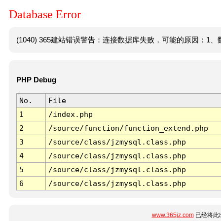
Database Error
(1040) 365建站错误警告：连接数据库失败，可能的原因：1、数
PHP Debug
No.
File
1
/index.php
2
/source/function/function_extend.php
3
/source/class/jzmysql.class.php
4
/source/class/jzmysql.class.php
5
/source/class/jzmysql.class.php
6
/source/class/jzmysql.class.php
www.365jz.com
已经将此