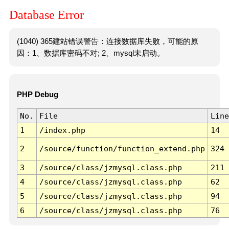
Database Error
(1040) 365建站错误警告：连接数据库失败，可能的原
因：1、数据库密码不对; 2、mysql未启动。
PHP Debug
No.
File
Line
1
/index.php
14
2
/source/function/function_extend.php
324
3
/source/class/jzmysql.class.php
211
4
/source/class/jzmysql.class.php
62
5
/source/class/jzmysql.class.php
94
6
/source/class/jzmysql.class.php
76