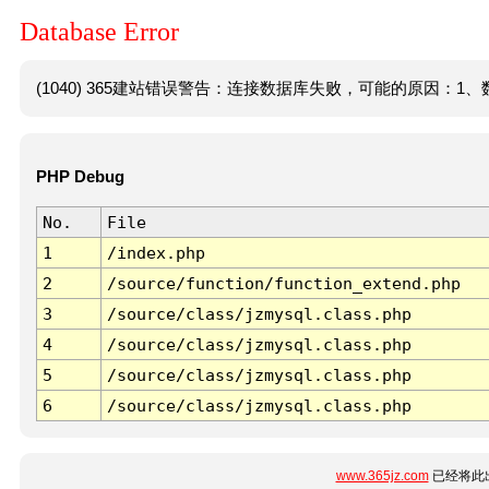
Database Error
(1040) 365建站错误警告：连接数据库失败，可能的原因：1、数
PHP Debug
No.
File
1
/index.php
2
/source/function/function_extend.php
3
/source/class/jzmysql.class.php
4
/source/class/jzmysql.class.php
5
/source/class/jzmysql.class.php
6
/source/class/jzmysql.class.php
www.365jz.com
已经将此