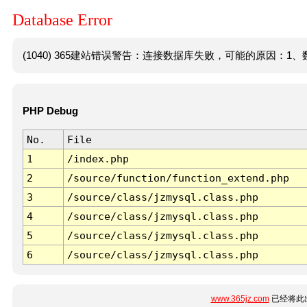
Database Error
(1040) 365建站错误警告：连接数据库失败，可能的原因：1、数
PHP Debug
No.
File
1
/index.php
2
/source/function/function_extend.php
3
/source/class/jzmysql.class.php
4
/source/class/jzmysql.class.php
5
/source/class/jzmysql.class.php
6
/source/class/jzmysql.class.php
www.365jz.com
已经将此