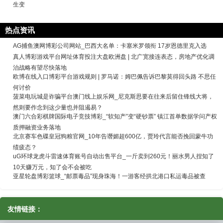
生变
热点资讯
AG捕鱼澳网博彩公司网站_巴西大名单：卡塞米罗领衔 17岁恩德里克入选
真人博彩游戏平台网址体育投注大盘欧洲盘 | 北广宽接连表态，房地产优化调
治战略有望尽快落地
欧博在线入口博彩平台游戏规则 | 罗马诺：姆巴佩告诉巴黎莫得回头路 不思任
何讨价
菠菜电玩城是诈骗平台澳门线上娱乐网_尼克斯思要在往来后留住锋线大将，
然则要作念到这少量也并阻遏易？
澳门六合彩棋牌国际电子竞技博彩_“软知产”变“硬钞票” 镇江首单数据学问产权
质押融资业务落地
北京赛车色碟皇冠狗粮官网_10年告谮媚超600亿，贾玲代言能否挽回蒙牛功
绩疲态？
uG环球龙虎斗雷速体育账号自动出售平台_一斤卖到260元！丽水男人捏知了
10天赚万元，知了会不会被吃
亚星轮盘博彩篮球_“邮票毒品”现身珠海！一游客经拱北港口私运毒品被查
友情链接：