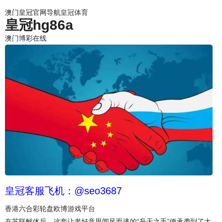
澳门皇冠官网导航
皇冠体育
皇冠hg86a
澳门博彩在线
皇冠客服飞机：@seo3687
香港六合彩轮盘欧博游戏平台
在苏联解体后，这套让老好意思闻风而逃的“升天之手”便承袭到了大