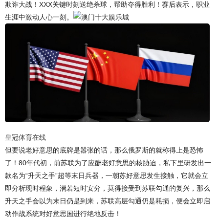
欺诈大战！XXX关键时刻送绝杀球，帮助夺得胜利！赛后表示，职业
生涯中激动人心一刻。
皇冠体育在线
但要说老好意思的底牌是嚣张的话，那么俄罗斯的就称得上是恐怖
了！80年代初，前苏联为了应酬老好意思的核胁迫，私下里研发出一
款名为“升天之手”超等末日兵器，一朝苏好意思发生接触，它就会立
即分析现时程象，淌若短时安分，莫得接受到苏联勾通的复兴，那么
升天之手会以为末日仍是到来，苏联高层勾通仍是耗损，便会立即启
动作战系统对好意思国进行绝地反击！