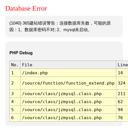
Database Error
(1040) 365建站错误警告：连接数据库失败，可能的原
因：1、数据库密码不对; 2、mysql未启动。
PHP Debug
No.
File
Line
1
/index.php
14
2
/source/function/function_extend.php
324
3
/source/class/jzmysql.class.php
211
4
/source/class/jzmysql.class.php
62
5
/source/class/jzmysql.class.php
94
6
/source/class/jzmysql.class.php
76