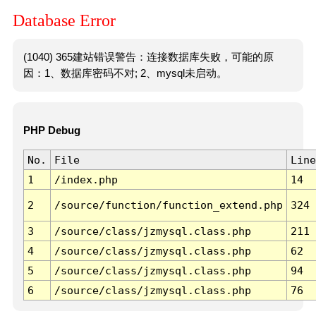
Database Error
(1040) 365建站错误警告：连接数据库失败，可能的原
因：1、数据库密码不对; 2、mysql未启动。
PHP Debug
No.
File
Line
1
/index.php
14
2
/source/function/function_extend.php
324
3
/source/class/jzmysql.class.php
211
4
/source/class/jzmysql.class.php
62
5
/source/class/jzmysql.class.php
94
6
/source/class/jzmysql.class.php
76