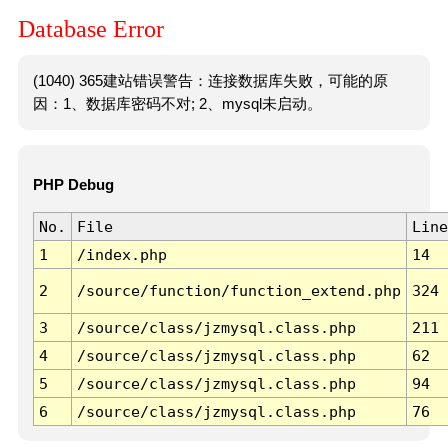
Database Error
(1040) 365建站错误警告：连接数据库失败，可能的原
因：1、数据库密码不对; 2、mysql未启动。
PHP Debug
No.
File
Line
1
/index.php
14
2
/source/function/function_extend.php
324
3
/source/class/jzmysql.class.php
211
4
/source/class/jzmysql.class.php
62
5
/source/class/jzmysql.class.php
94
6
/source/class/jzmysql.class.php
76